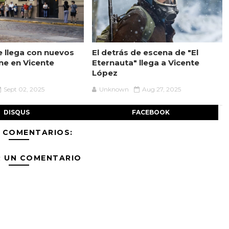
 llega con nuevos
El detrás de escena de "El
ine en Vicente
Eternauta" llega a Vicente
López
Sept 02, 2025
Unknown
Aug 27, 2025
DISQUS
FACEBOOK
 COMENTARIOS:
R UN COMENTARIO