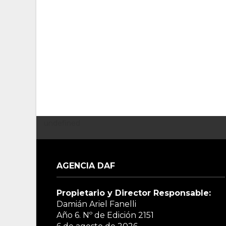
undefined
AGENCIA DAF
Propietario y Director Responsable:
Damián Ariel Fanelli
Año 6. Nº de Edición
2151