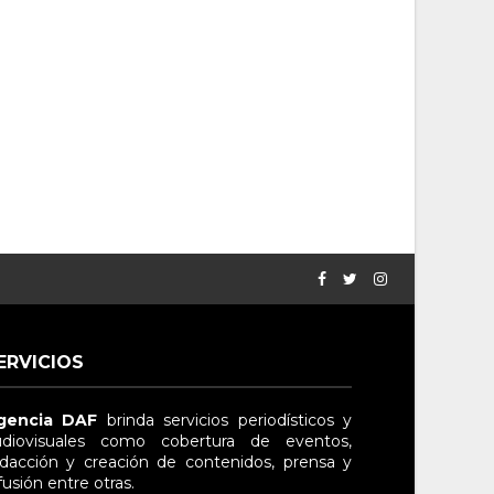
ERVICIOS
gencia DAF
brinda servicios periodísticos y
diovisuales
como cobertura de eventos,
dacción y creación de contenidos, prensa y
fusión entre otras
.