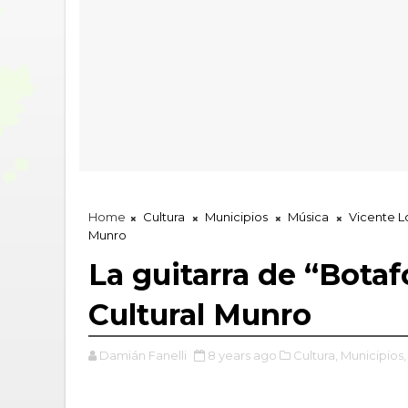
Home
Cultura
Municipios
Música
Vicente 
Munro
La guitarra de “Botaf
Cultural Munro
Damián Fanelli
8 years ago
Cultura,
Municipios,