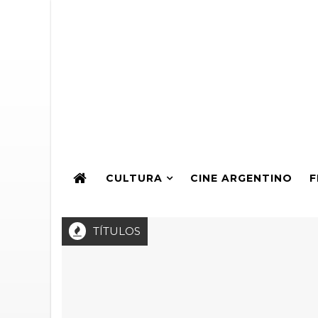
CULTURA
CINE ARGENTINO
F
TÍTULOS
os Aires con foco en el derecho a la tierra