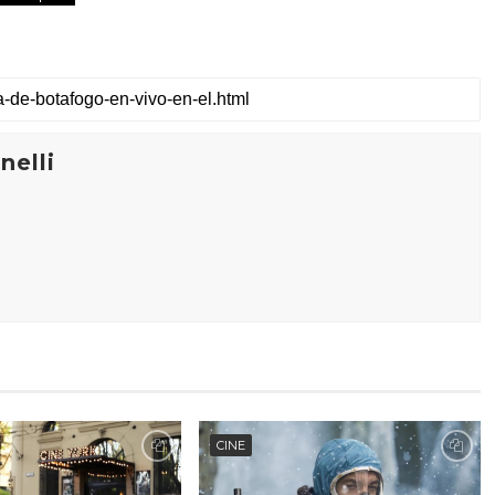
elli
CINE