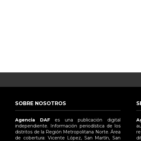
SOBRE NOSOTROS
S
Agencia DAF
es una publicación digital
A
independiente. Información periodística de los
au
distritos de la Región Metropolitana Norte. Área
re
de cobertura: Vicente López, San Martín, San
di