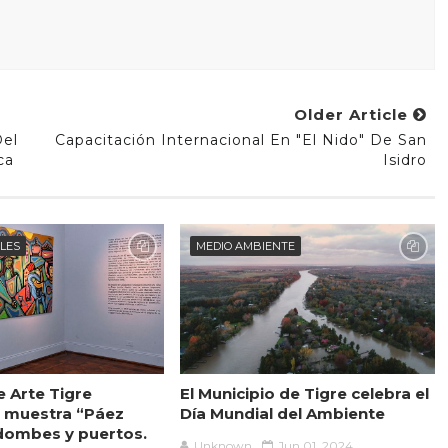
Older Article
Del
Capacitación Internacional En "El Nido" De San
ca
Isidro
ALES
MEDIO AMBIENTE
e Arte Tigre
El Municipio de Tigre celebra el
a muestra “Páez
Día Mundial del Ambiente
ndombes y puertos.
Unknown
Jun 01, 2024