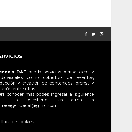
ERVICIOS
gencia DAF
brinda servicios periodísticos y
diovisuales
como cobertura de eventos,
dacción y creación de contenidos, prensa y
fusión entre otras
.
ra conocer más podés ingresar al siguiente
nlace
o escribirnos un e-mail a
rreo
agenciadaf@gmail.com
lítica de cookies