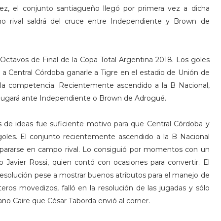
z, el conjunto santiagueño llegó por primera vez a dicha
mo rival saldrá del cruce entre Independiente y Brown de
 Octavos de Final de la Copa Total Argentina 2018. Los goles
 a Central Córdoba ganarle a Tigre en el estadio de Unión de
e la competencia. Recientemente ascendido a la B Nacional,
: jugará ante Independiente o Brown de Adrogué.
es de ideas fue suficiente motivo para que Central Córdoba y
oles. El conjunto recientemente ascendido a la B Nacional
a: pararse en campo rival. Lo consiguió por momentos con un
 Javier Rossi, quien contó con ocasiones para convertir. El
e resolución pese a mostrar buenos atributos para el manejo de
ros movedizos, falló en la resolución de las jugadas y sólo
iano Caire que César Taborda envió al corner.