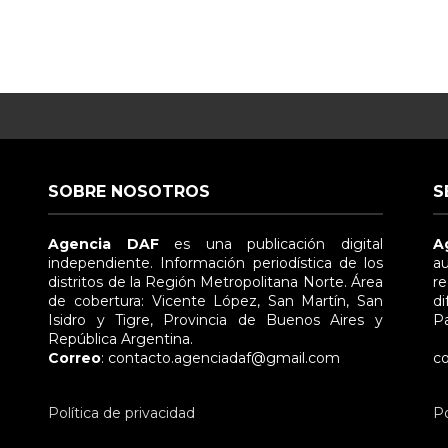
SOBRE NOSOTROS
S
Agencia DAF
es una publicación digital
A
independiente. Información periodística de los
au
distritos de la Región Metropolitana Norte. Área
re
de cobertura: Vicente López, San Martín, San
di
Isidro y Tigre, Provincia de Buenos Aires y
Pa
República Argentina.
e
Correo
: contacto.agenciadaf@gmail.com
co
Política de privacidad
Po