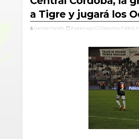
Central Córdoba, la g
a Tigre y jugará los 
Damián Fanelli
8 years ago
Deportes,
Fútbol,
M