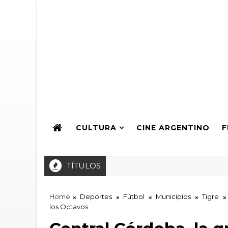
CULTURA
CINE ARGENTINO
F
TÍTULOS
 Premio ARTEI a la Producción de Teatro Independiente 2026: S
Home
Deportes
Fútbol
Municipios
Tigre
los Octavos