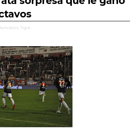
rata sorpresa que le ganó
Octavos
unicipios,
Tigre,