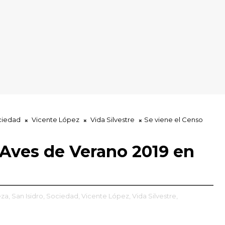
ciedad
Vicente López
Vida Silvestre
Se viene el Censo
 Aves de Verano 2019 en
eza,
San Isidro,
Sociedad,
Vicente López,
Vida Silvestre,