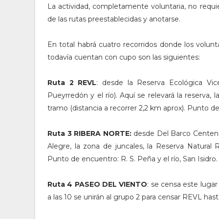
La actividad, completamente voluntaria, no requie
de las rutas preestablecidas y anotarse.
En total habrá cuatro recorridos donde los volunta
todavía cuentan con cupo son las siguientes:
Ruta 2 REVL
: desde la Reserva Ecológica Vice
Pueyrredón y el río). Aquí se relevará la reserva, 
tramo (distancia a recorrer 2,2 km aprox). Punto de
Ruta 3 RIBERA NORTE:
desde Del Barco Centener
Alegre, la zona de juncales, la Reserva Natural R
Punto de encuentro: R. S. Peña y el río, San Isidro.
Ruta 4 PASEO DEL VIENTO
: se censa este luga
a las 10 se unirán al grupo 2 para censar REVL hast