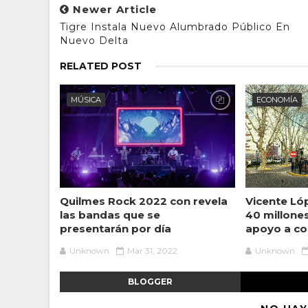
Newer Article
Tigre Instala Nuevo Alumbrado Público En
Nuevo Delta
RELATED POST
MÚSICA
ECONOMÍA
Quilmes Rock 2022 con revela
Vicente Ló
las bandas que se
40 millone
presentarán por día
apoyo a c
Unknown
Mar 31, 2022
Unknown
BLOGGER