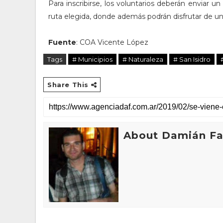
Para inscribirse, los voluntarios deberán enviar u
ruta elegida, donde además podrán disfrutar de un d
Fuente
: COA Vicente López
Tags
# Municipios
# Naturaleza
# San Isidro
Share This
About Damián Fan