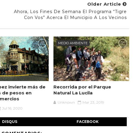
Older Article
Ahora, Los Fines De Semana El Programa “Tigre
Con Vos” Acerca El Municipio A Los Vecinos
MEDIO AMBIENTE
pez invierte más de
Recorrida por el Parque
s de pesos en
Natural La Lucila
omercios
Unknown
Mar 23, 2019
Jul 16, 2020
DISQUS
FACEBOOK