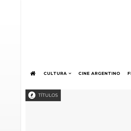
CULTURA
CINE ARGENTINO
F
TÍTULOS
 a la Producción de Teatro Independiente 2026: Sexta obra gal