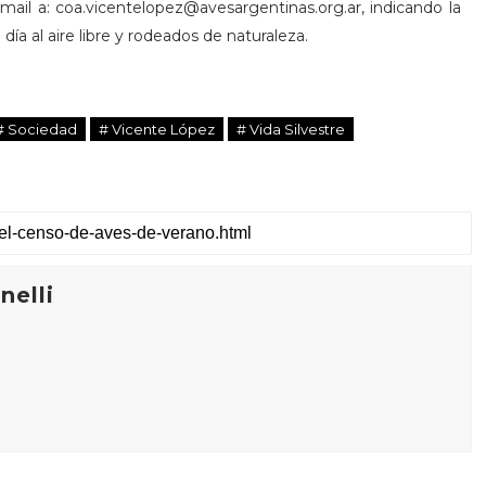
n mail a: coa.vicentelopez@avesargentinas.org.ar, indicando la
ía al aire libre y rodeados de naturaleza.
# Sociedad
# Vicente López
# Vida Silvestre
elli