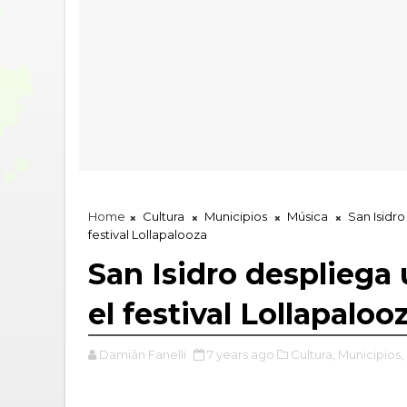
Home
Cultura
Municipios
Música
San Isidro
festival Lollapalooza
San Isidro despliega
el festival Lollapaloo
Damián Fanelli
7 years ago
Cultura,
Municipios,