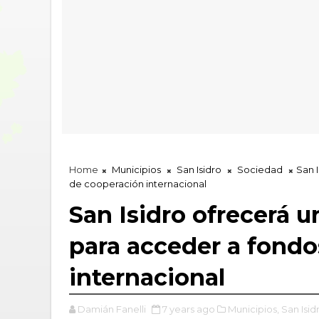
Home
Municipios
San Isidro
Sociedad
San 
de cooperación internacional
San Isidro ofrecerá 
para acceder a fond
internacional
Damián Fanelli
7 years ago
Municipios,
San Isid