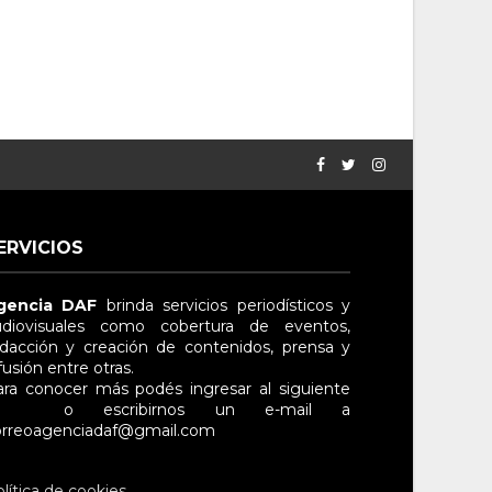
ERVICIOS
gencia DAF
brinda servicios periodísticos y
diovisuales
como cobertura de eventos,
dacción y creación de contenidos, prensa y
fusión entre otras
.
ra conocer más podés ingresar al siguiente
nlace
o escribirnos un e-mail a
rreo
agenciadaf@gmail.com
lítica de cookies