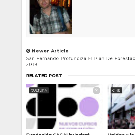
Newer Article
San Fernando Profundiza El Plan De Forestac
2019
RELATED POST
CULTURA
CINE
Fundación SAGAI brindará
Unidos x la