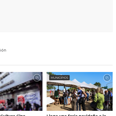
ión
MUNICIPIOS
 Cultura Cine
Llega una feria navideña a la