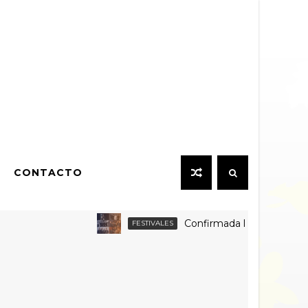
CONTACTO
Confirmada la grilla por día y 
FESTIVALES