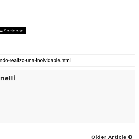
# Sociedad
elli
Older Article