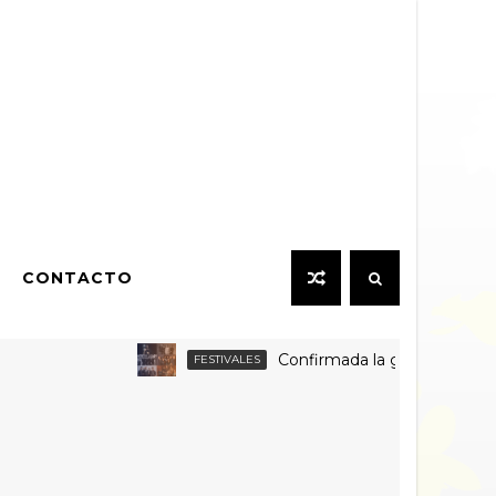
CONTACTO
Confirmada la grilla por día y venta
FESTIVALES
ado