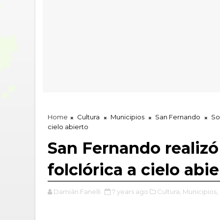
Home
Cultura
Municipios
San Fernando
So
cielo abierto
San Fernando realizó
folclórica a cielo abie
Damián Fanelli
7 years ago
Cultura,
Municipios,