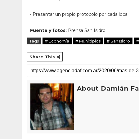
• Presentar un propio protocolo por cada local.
Fuente y fotos:
Prensa San Isidro
Tags
# Economía
# Municipios
# San Isidro
#
Share This
About Damián Fan