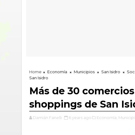
Home
Economía
Municipios
San Isidro
Soc
San Isidro
Más de 30 comercios 
shoppings de San Isi
Damián Fanelli
6 years ago
Economía,
Municipi