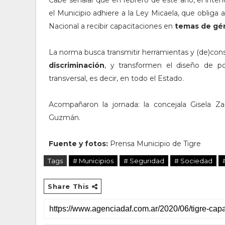
Cabe señalar que en febrero de este año, el inte
el Municipio adhiere a la Ley Micaela, que obliga 
Nacional a recibir capacitaciones en
temas de gén
La norma busca transmitir herramientas y (de)con
discriminación
, y transformen el diseño de po
transversal, es decir, en todo el Estado.
Acompañaron la jornada: la concejala Gisela Za
Guzmán.
Fuente y fotos:
Prensa Municipio de Tigre
Tags
# Municipios
# Seguridad
# Sociedad
Share This