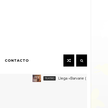
CONTACTO
Llega «Barvarie (con v corta)» a Fa
TEATRO