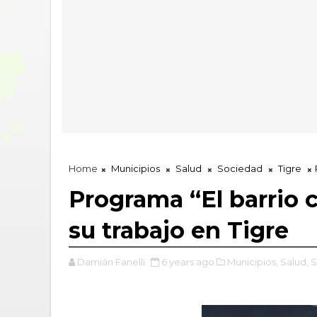
Home
Municipios
Salud
Sociedad
Tigre
Programa “El barrio c
su trabajo en Tigre
Damián Fanelli
6 years ago
Municipios,
Salud,
S