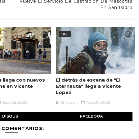
ela
Vuelve El Servicio De Castración De Mascotas
En San Isidro
CINE
 llega con nuevos
El detrás de escena de "El
ine en Vicente
Eternauta" llega a Vicente
López
Sept 02, 2025
Unknown
Aug 27, 2025
DISQUS
FACEBOOK
 COMENTARIOS: