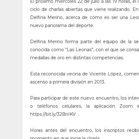
El próximo miércoles 22 de julio a las 19 horas, e
ciclo de charlas abiertas que viene realizando. 
Delfina Merino, acerca de cómo es ser una Leo
nuevo panorama del deporte.
Delfina Merino forma parte del equipo de la s
conocida como “Las Leonas”, con el que se cons
medallas de oro en distintas competencias.
Esta reconocida vecina de Vicente López, comenzó
ascenso a primera división en 2013.
Para participar de este nuevo encuentro, los int
o teléfonos celulares, la aplicación Zoom e
https://bit.ly/32BnIKV .
Horas antes del encuentro, los inscriptos reci
momento en que inicie la charla.