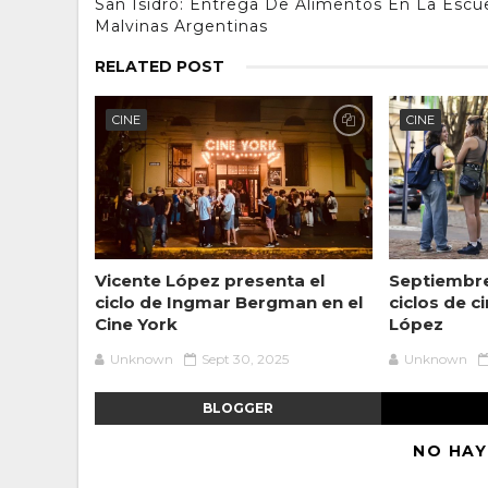
San Isidro: Entrega De Alimentos En La Escu
Malvinas Argentinas
RELATED POST
CINE
CINE
Vicente López presenta el
Septiembre
ciclo de Ingmar Bergman en el
ciclos de c
Cine York
López
Unknown
Sept 30, 2025
Unknown
BLOGGER
NO HAY