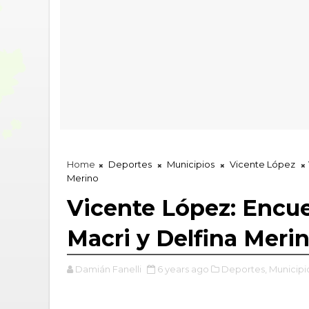
Home
Deportes
Municipios
Vicente López
Merino
Vicente López: Encue
Macri y Delfina Meri
Damián Fanelli
6 years ago
Deportes,
Municipi