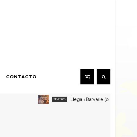
CONTACTO
Llega «Barvarie (con v corta)» a Fan
TEATRO