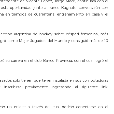
l intendente de Vicente López, Jorge Macri, continuará con el
En esta oportunidad, junto a Franco Bagnato, conversarán con
na en tiempos de cuarentena: entrenamiento en casa y el
elección argentina de hockey sobre césped femenina, más
agró como Mejor Jugadora del Mundo y consiguió más de 10
 su carrera en el club Banco Provincia, con el cual logró el
eresados solo tienen que tener instalada en sus computadoras
 inscribirse previamente ingresando al siguiente link:
birán un enlace a través del cual podrán conectarse en el