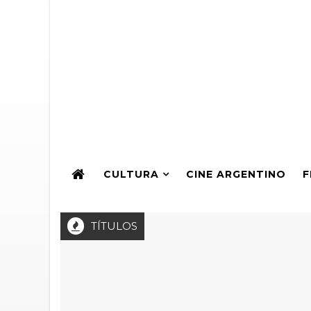
CULTURA
CINE ARGENTINO
F
TÍTULOS
La 8ª edición del Festival Internacional de Cine Ambiental estren