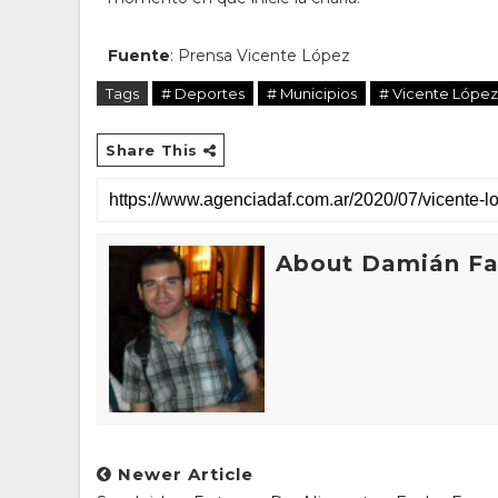
Fuente
: Prensa Vicente López
Tags
# Deportes
# Municipios
# Vicente López
Share This
About Damián Fan
Newer Article