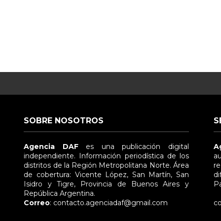
SOBRE NOSOTROS
S
Agencia DAF
es una publicación digital
A
independiente. Información periodística de los
au
distritos de la Región Metropolitana Norte. Área
re
de cobertura: Vicente López, San Martín, San
di
Isidro y Tigre, Provincia de Buenos Aires y
Pa
República Argentina.
e
Correo
: contacto.agenciadaf@gmail.com
co