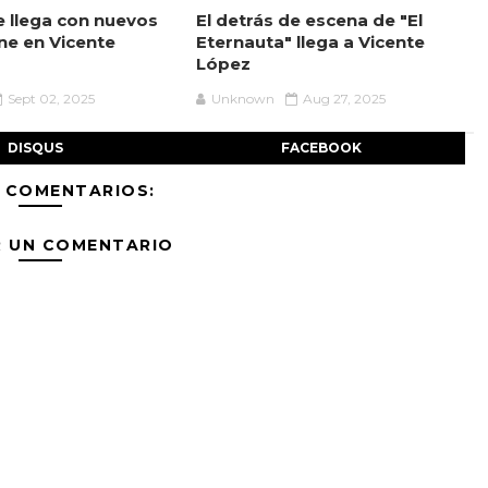
 llega con nuevos
El detrás de escena de "El
ine en Vicente
Eternauta" llega a Vicente
López
Sept 02, 2025
Unknown
Aug 27, 2025
DISQUS
FACEBOOK
 COMENTARIOS:
R UN COMENTARIO