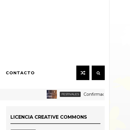
CONTACTO
Confirmada la grilla por día 
FESTIVALES
o ampliado
LICENCIA CREATIVE COMMONS