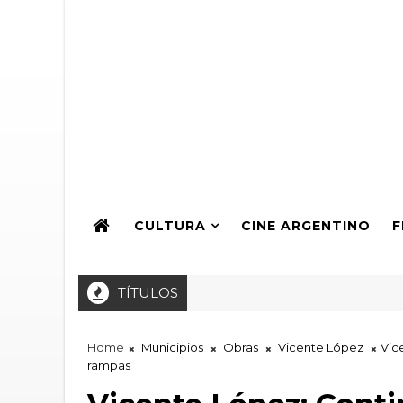
CULTURA
CINE ARGENTINO
F
TÍTULOS
Entrega del Premio ARTEI a la Producción de Teatro
REMIO ARTEI
Home
Municipios
Obras
Vicente López
Vic
rampas