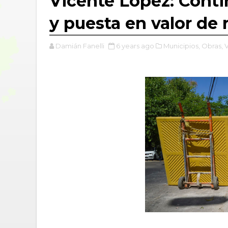
Vicente López: Conti
y puesta en valor de
Damián Fanelli
6 years ago
Municipios,
Obras,
V