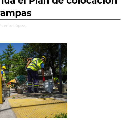
núa el Plan de colocación
 rampas
icente López,