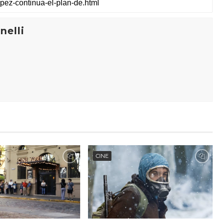
elli
CINE