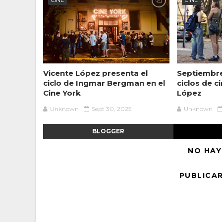
CINE
CINE
Vicente López presenta el
Septiembre
ciclo de Ingmar Bergman en el
ciclos de c
Cine York
López
Unknown
Sept 30, 2025
Unknown
BLOGGER
NO HAY
PUBLICA