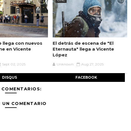
CINE
 llega con nuevos
El detrás de escena de "El
ine en Vicente
Eternauta" llega a Vicente
López
Sept 02, 2025
Unknown
Aug 27, 2025
DISQUS
FACEBOOK
 COMENTARIOS:
R UN COMENTARIO