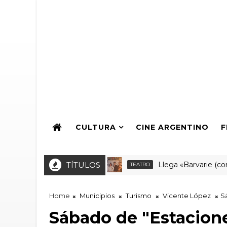
CULTURA
CINE ARGENTINO
F
TÍTULOS
Llega «Barvarie (con v co
TEATRO
Home
Municipios
Turismo
Vicente López
S
Sábado de "Estacion