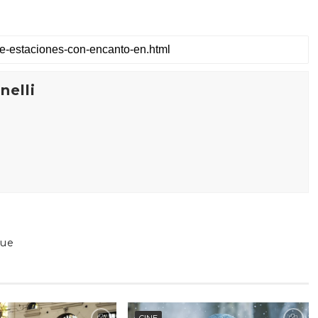
elli
Que