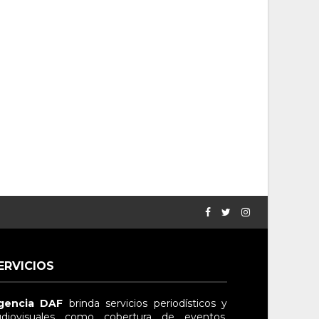
ERVICIOS
gencia DAF
brinda servicios periodísticos y
diovisuales
como cobertura de eventos,