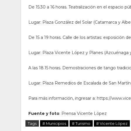
De 15:30 a 16 horas. Teatralización en el espacio pú
Lugar: Plaza González del Solar (Catamarca y Alber
De 15 a 19 horas. Calle de los artistas: exposición de
Lugar: Plaza Vicente López y Planes (Azcuénaga y
A las 18.15 horas. Demostraciones de tango tradicio
Lugar: Plaza Remedios de Escalada de San Martín (
Para más información, ingresar a: https://www.vic
Fuente y foto
: Prensa Vicente López
Tags
# Municipios
# Turismo
# Vicente López