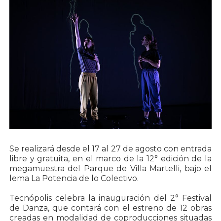
Se realizará desde el 17 al 27 de agosto con entrada
libre y gratuita, en el marco de la 12° edición de la
megamuestra del Parque de Villa Martelli, bajo el
lema La Potencia de lo Colectivo.
Tecnópolis celebra la inauguración del 2° Festival
de Danza, que contará con el estreno de 12 obras
creadas en modalidad de coproducciones situadas