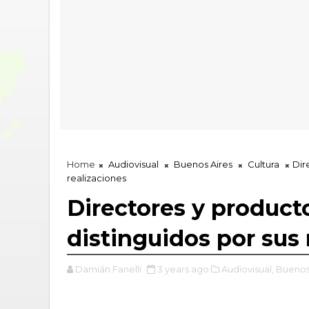
Home
Audiovisual
Buenos Aires
Cultura
Dir
realizaciones
Directores y product
distinguidos por sus 
Damián Fanelli
3 years ago
Audiovisual,
Buenos 