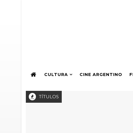
CULTURA
CINE ARGENTINO
F
TÍTULOS
io ARTEI a la Producción de Teatro Independiente 2026: Sexta 