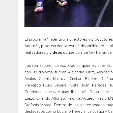
El programa “Incentivo a directores y productores
Además, próximamente estará disponible en la p
realizadores y
videos
donde comparten herramienta
Los realizadores seleccionados, quienes además
con un diploma, fueron Alejandro Diez, Asociación
Avalos, Camila Minuzzi, Cristian Bidone, Delfina
Francisco Huici, Javiera Irusta, Joan Paredes,
Guerineau, Lucas Matías Illa, Lucía Dobal, Luci
Erazo, Orlando Alfonzo, Paloma Agüero, Pablo D'El
Stefanía Mosto. Dentro de los seleccionados, hay
destacados como Luciano Pereyra, La Joaqui y Call