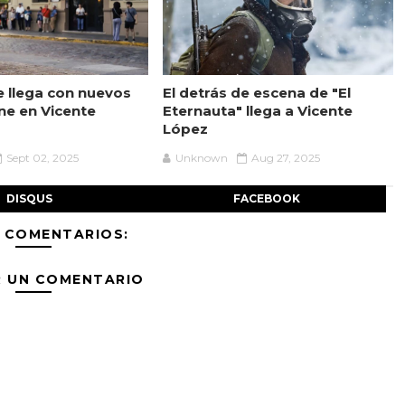
 llega con nuevos
El detrás de escena de "El
ine en Vicente
Eternauta" llega a Vicente
López
Sept 02, 2025
Unknown
Aug 27, 2025
DISQUS
FACEBOOK
 COMENTARIOS:
R UN COMENTARIO