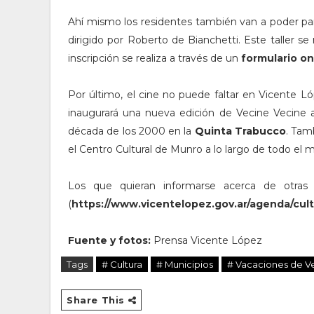
Ahí mismo los residentes también van a poder part
dirigido por Roberto de Bianchetti. Este taller se 
inscripción se realiza a través de un
formulario on
Por último, el cine no puede faltar en Vicente Lóp
inaugurará una nueva edición de Vecine Vecine a
década de los 2000 en la
Quinta Trabucco
. Tam
el Centro Cultural de Munro a lo largo de todo el 
Los que quieran informarse acerca de otras 
(
https://www.vicentelopez.gov.ar/agenda/cul
Fuente y fotos:
Prensa Vicente López
Tags
# Cultura
# Municipios
# Vacaciones de V
Share This