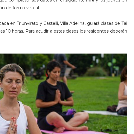
n que completar sus datos en el siguiente
link
y los jueves en
rán de forma virtual.
ada en Triunvirato y Castelli, Villa Adelina, guiará clases de Tai
las 10 horas. Para acudir a estas clases los residentes deberán