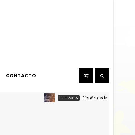
CONTACTO
Confirmada la grilla por día y venta
FESTIVALES