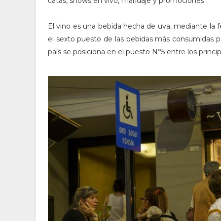
catas, shows en vivo, maridaje y promociones.
El vino es una bebida hecha de uva, mediante la 
el sexto puesto de las bebidas más consumidas p
país se posiciona en el puesto N°5 entre los princ