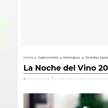
Home
Gastronomía
Municipios
Vicente Lópe
La Noche del Vino 2
Damián Fanelli
2 years ago
Gastronomía,
Munic