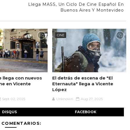
Llega MASS, Un Ciclo De Cine Español En
Buenos Aires Y Montevideo
CINE
 llega con nuevos
El detrás de escena de "El
ine en Vicente
Eternauta" llega a Vicente
López
Sept 02, 2025
Unknown
Aug 27, 2025
DISQUS
FACEBOOK
 COMENTARIOS: