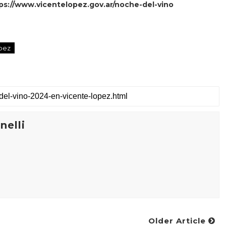
ps://www.vicentelopez.gov.ar/noche-del-vino
pez
elli
Older Article