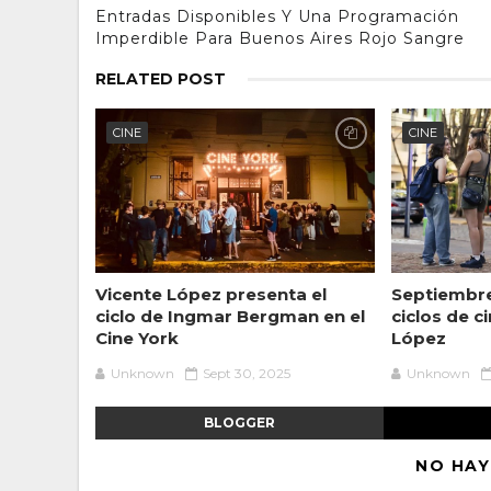
Entradas Disponibles Y Una Programación
Imperdible Para Buenos Aires Rojo Sangre
RELATED POST
CINE
CINE
Vicente López presenta el
Septiembre
ciclo de Ingmar Bergman en el
ciclos de c
Cine York
López
Unknown
Sept 30, 2025
Unknown
BLOGGER
NO HAY