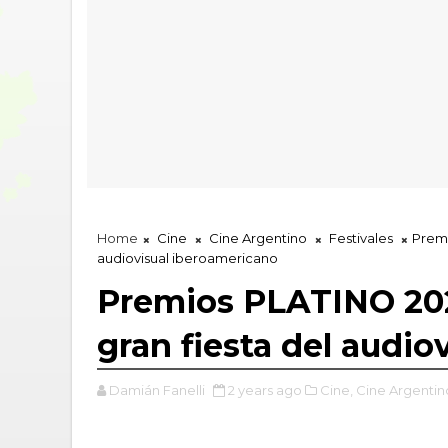
Home
Cine
Cine Argentino
Festivales
Premi
audiovisual iberoamericano
Premios PLATINO 2025
gran fiesta del audi
Damián Fanelli
2 years ago
Cine,
Cine Argentin