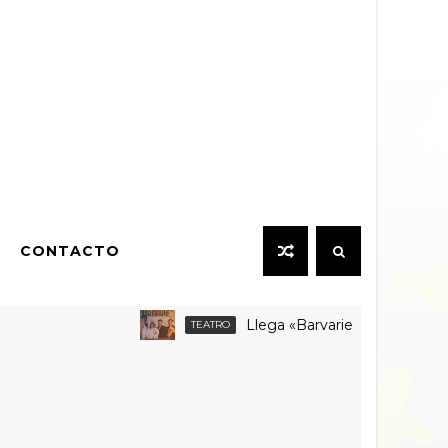
CONTACTO
Llega «Barvarie (con v corta)» a F
TEATRO