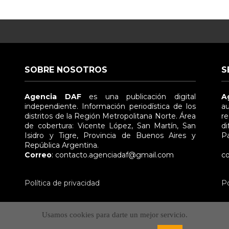
SOBRE NOSOTROS
S
Agencia DAF
es una publicación digital
A
independiente. Información periodística de los
au
distritos de la Región Metropolitana Norte. Área
re
de cobertura: Vicente López, San Martín, San
di
Isidro y Tigre, Provincia de Buenos Aires y
Pa
República Argentina.
e
Correo
: contacto.agenciadaf@gmail.com
co
Política de privacidad
Po
Usamos cookies para darte un mejor servicio.