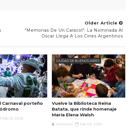
Older Article
s
"Memorias De Un Caracol": La Nominada Al
Oscar Llega A Los Cines Argentinos
S
CIUDAD DE BUENOS AIRES
el Carnaval porteño
Vuelve la Biblioteca Reina
utódromo
Batata, que rinde homenaje
María Elena Walsh
Feb 26, 2025
Unknown
Feb 06, 2025