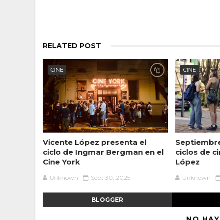
RELATED POST
CINE
CINE
Vicente López presenta el
Septiembre
ciclo de Ingmar Bergman en el
ciclos de c
Cine York
López
Unknown
Sept 30, 2025
Unknown
BLOGGER
NO HAY