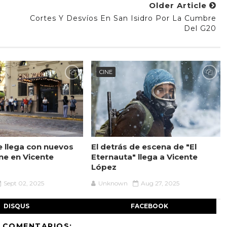
Older Article
Cortes Y Desvíos En San Isidro Por La Cumbre
Del G20
CINE
 llega con nuevos
El detrás de escena de "El
ine en Vicente
Eternauta" llega a Vicente
López
Sept 02, 2025
Unknown
Aug 27, 2025
DISQUS
FACEBOOK
 COMENTARIOS: