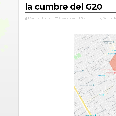
la cumbre del G20
Damián Fanelli
8 years ago
Municipios,
Socied