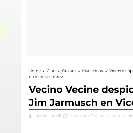
Home
Cine
Cultura
Municipios
Vicente Ló
en Vicente López
Vecino Vecine despid
Jim Jarmusch en Vic
Damián Fanelli
8 years ago
Cine,
Cultura,
Munic