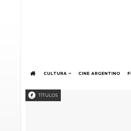
CULTURA
CINE ARGENTINO
F
TÍTULOS
el Premio ARTEI a la Producción de Teatro Independiente 2026: 