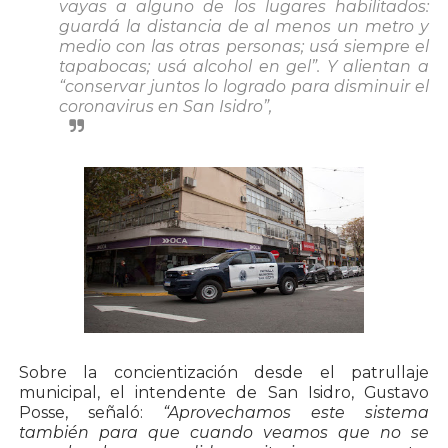
vayas a alguno de los lugares habilitados:
guardá la distancia de al menos un metro y
medio con las otras personas; usá siempre el
tapabocas; usá alcohol en gel”. Y alientan a
“conservar juntos lo logrado para disminuir el
coronavirus en San Isidro”
,
Sobre la concientización desde el patrullaje
municipal, el intendente de San Isidro, Gustavo
Posse, señaló:
“Aprovechamos este sistema
también para que cuando veamos que no se