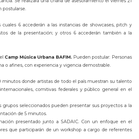
ancia. Se realizará una charla de asesoramiento el viernes 21
n postularse.
s cuales 6 accederán a las instancias de showcases, pitch y
stos de la presentación; y otros 6 accederán también a la
del
Camp Música Urbana BAFIM.
Pueden postular: Personas
 o afines, con experiencia y vigencia demostrable.
 minutos donde artistas de todo el país muestran su talento
nternacionales, comitivas federales y público general en el
los grupos seleccionados pueden presentar sus proyectos a la
entación de 5 minutos.
ación presentado junto a SADAIC. Con un enfoque en el
tores que participarán de un workshop a cargo de referentes