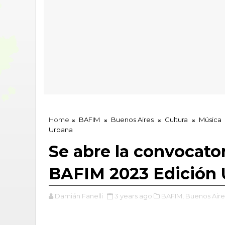
Home
BAFIM
Buenos Aires
Cultura
Música
Urbana
Se abre la convocator
BAFIM 2023 Edición
Damián Fanelli
3 years ago
BAFIM,
Buenos Aire