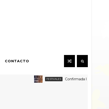
CONTACTO
Confirmada la grilla por día y ven
FESTIVALES