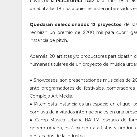
través de la
Plataforma TAD
para Trámites a Dist
de abril a las 18h para quienes estén interesados e
Quedarán seleccionados
12 proyectos
, de lo
recibirán un premio de $200 mil para cubrir ga
instancia de pitch.
Además, 20 artistas y/o productores participarán 
humanas titulares de un proyecto de música urbana
● Showcases: son presentaciones musicales de 20
ante programadores de festivales, compradores i
Complejo Art Media.
● Pitch: esta instancia es un espacio en el que 
comitiva de invitados internacionales en una pres
● Camp Música Urbana BAFIM: espacio de form
género urbano, está dirigido a artistas y produc
destacados de la industria.