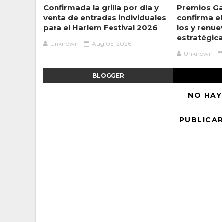
Confirmada la grilla por día y
Premios Ga
venta de entradas individuales
confirma el 
para el Harlem Festival 2026
los y renue
estratégic
Unknown
Aug 06, 2026
Unknown
BLOGGER
NO HAY
PUBLICA