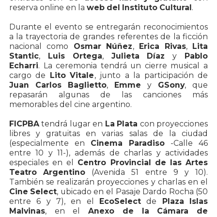
reserva online en la
web del Instituto Cultural
.
Durante el evento se entregarán reconocimientos
a la trayectoria de grandes referentes de la ficción
nacional como
Osmar Núñez
,
Erica Rivas
,
Lita
Stantic
,
Luis Ortega
,
Julieta Díaz
y
Pablo
Echarri
. La ceremonia tendrá un cierre musical a
cargo de
Lito Vitale
, junto a la participación de
Juan Carlos Baglietto
,
Emme
y
GSony
, que
repasarán algunas de las canciones más
memorables del cine argentino.
FICPBA
tendrá lugar en
La Plata
con proyecciones
libres y gratuitas en varias salas de la ciudad
(especialmente en
Cinema Paradiso
-Calle 46
entre 10 y 11-), además de charlas y actividades
especiales en el
Centro Provincial de las Artes
Teatro Argentino
(Avenida 51 entre 9 y 10).
También se realizarán proyecciones y charlas en el
Cine Select
, ubicado en el Pasaje Dardo Rocha (50
entre 6 y 7), en el
EcoSelect
de
Plaza Islas
Malvinas
, en el
Anexo de la Cámara de