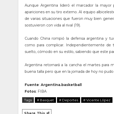
Aunque Argentina lideró el marcador la mayor pa
apariciones en su tiro externo. Al equipo albicelest
de varias situaciones que fueron muy bien gene
sostuvieron con vida al rival (19).
Cuando China rompió la defensa argentina y tuv
como para complicar. Independientemente de 
suelto, cómodo en su estilo, sabiendo que este par
Argentina retornará a la cancha el martes para m
buena talla pero que en la jornada de hoy no pudo 
Fuente
:
Argentina.basketball
Fotos
: FIBA
Tags
# Basquet
# Deportes
# Vicente López
Share This