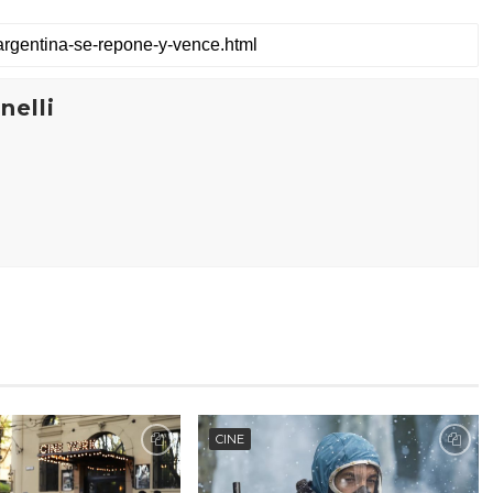
elli
CINE