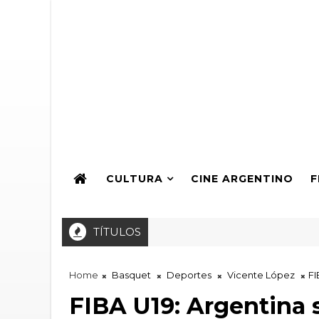
CULTURA
CINE ARGENTINO
F
TÍTULOS
ARTEI a la Producción de Teatro Independiente 2026: Sexta obr
Home
Basquet
Deportes
Vicente López
FI
FIBA U19: Argentina 