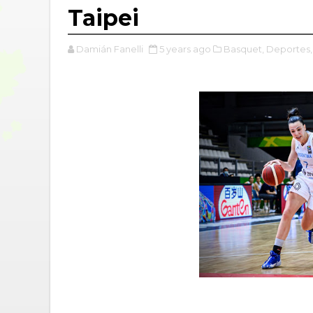
Taipei
Damián Fanelli
5 years ago
Basquet,
Deportes,